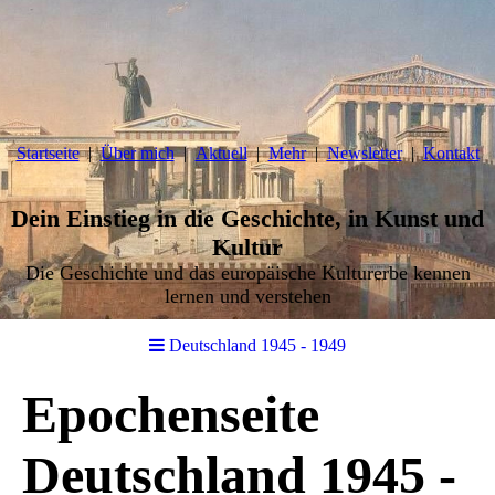
Startseite
Über mich
Aktuell
Mehr
Newsletter
Kontakt
Dein Einstieg in die Geschichte, in Kunst und
Kultur
Die Geschichte und das europäische Kulturerbe kennen
lernen und verstehen
Deutschland 1945 - 1949
Epochenseite
Deutschland 1945 -