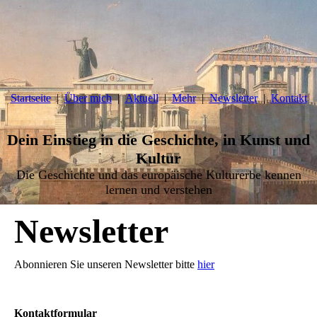
Startseite
Über mich
Aktuell
Mehr
Newsletter
Kontakt
Dein Einstieg in die Geschichte, in Kunst und
Kultur
Die Geschichte und das europäische Kulturerbe kennen
lernen und verstehen
Newsletter
Abonnieren Sie unseren Newsletter bitte
hier
Kontaktformular