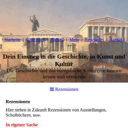
Startseite
Über mich
Aktuell
Mehr
Newsletter
Kontakt
Dein Einstieg in die Geschichte, in Kunst und
Kultur
Die Geschichte und das europäische Kulturerbe kennen
lernen und verstehen
Rezensionen
Rezensionen
Hier stehen in Zukunft Rezensionen von Ausstellungen,
Schulbüchern, usw.
In eigener Sache