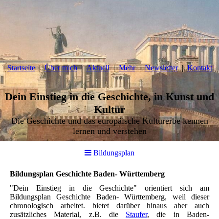
Startseite
Über mich
Aktuell
Mehr
Newsletter
Kontakt
Dein Einstieg in die Geschichte, in Kunst und
Kultur
Die Geschichte und das europäische Kulturerbe kennen
lernen und verstehen
Bildungsplan
Bildungsplan Geschichte Baden- Württemberg
"Dein Einstieg in die Geschichte" orientiert sich am
Bildungsplan Geschichte Baden- Württemberg, weil dieser
chronologisch arbeitet. bietet darüber hinaus aber auch
zusätzliches Material, z.B. die
Staufer
, die in Baden-