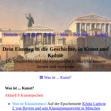
Startseite
Über mich
Aktuell
Mehr
Newsletter
Kontakt
Dein Einstieg in die Geschichte, in Kunst und
Kultur
Die Geschichte und das europäische Kulturerbe kennen
lernen und verstehen
Was ist ... Kunst?
Was ist ... Kunst?
Aktuell 6 Kunstepochen
Was ist Klassizismus?
Auf der Epochenseite
König Ludwig
I. von Bayern und sein Klassizismusprojekt in München